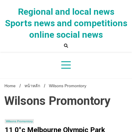
Skip
to
Regional and local news
content
Sports news and competitions
online social news
Home
หน้าหลัก
Wilsons Promontory
Wilsons Promontory
Wilsons Promontory
11 0°c Melbourne Olympic Park