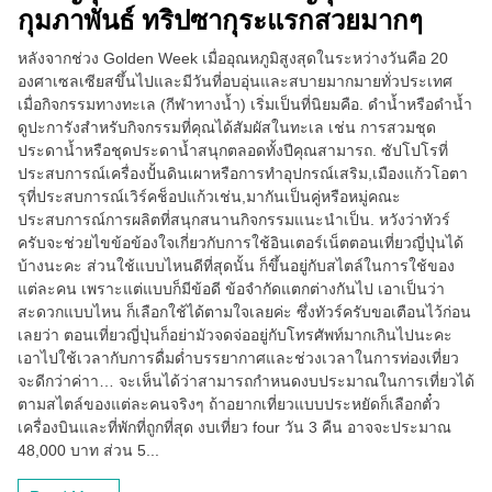
กุมภาพันธ์ ทริปซากุระแรกสวยมากๆ
หลังจากช่วง Golden Week เมื่ออุณหภูมิสูงสุดในระหว่างวันคือ 20
องศาเซลเซียสขึ้นไปและมีวันที่อบอุ่นและสบายมากมายทั่วประเทศ
เมื่อกิจกรรมทางทะเล (กีฬาทางน้ำ) เริ่มเป็นที่นิยมคือ. ดำน้ำหรือดำน้ำ
ดูปะการังสำหรับกิจกรรมที่คุณได้สัมผัสในทะเล เช่น การสวมชุด
ประดาน้ำหรือชุดประดาน้ำสนุกตลอดทั้งปีคุณสามารถ. ซัปโปโรที่
ประสบการณ์เครื่องปั้นดินเผาหรือการทำอุปกรณ์เสริม,เมืองแก้วโอตา
รุที่ประสบการณ์เวิร์คช็อปแก้วเช่น,มากันเป็นคู่หรือหมู่คณะ
ประสบการณ์การผลิตที่สนุกสนานกิจกรรมแนะนำเป็น. หวังว่าทัวร์
ครับจะช่วยไขข้อข้องใจเกี่ยวกับการใช้อินเตอร์เน็ตตอนเที่ยวญี่ปุ่นได้
บ้างนะคะ ส่วนใช้แบบไหนดีที่สุดนั้น ก็ขึ้นอยู่กับสไตล์ในการใช้ของ
แต่ละคน เพราะแต่แบบก็มีข้อดี ข้อจำกัดแตกต่างกันไป เอาเป็นว่า
สะดวกแบบไหน ก็เลือกใช้ได้ตามใจเลยค่ะ ซึ่งทัวร์ครับขอเตือนไว้ก่อน
เลยว่า ตอนเที่ยวญี่ปุ่นก็อย่ามัวจดจ่ออยู่กับโทรศัพท์มากเกินไปนะคะ
เอาไปใช้เวลากับการดื่มด่ำบรรยากาศและช่วงเวลาในการท่องเที่ยว
จะดีกว่าค่าา… จะเห็นได้ว่าสามารถกำหนดงบประมาณในการเที่ยวได้
ตามสไตล์ของแต่ละคนจริงๆ ถ้าอยากเที่ยวแบบประหยัดก็เลือกตั๋ว
เครื่องบินและที่พักที่ถูกที่สุด งบเที่ยว four วัน 3 คืน อาจจะประมาณ
48,000 บาท ส่วน 5...