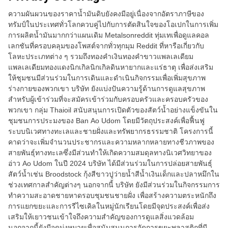
ความผันผวนของราคาน้ำมันดิบยังคงมีอยู่เนื่องจากอัตราภาษีของ
ทรัมป์ในประเทศทั่วโลกควบคู่ไปกับการตัดสินใจของโอเปกในการเพิ่ม
การผลิตน้ำมันมากกว่าแผนเดิม Metalsonreddit ทุ่มเทเพื่อดูแลคอล
เลกชันที่ครอบคลุมของโพสต์จากทั่วทุกมุม Reddit ที่หารือเกี่ยวกับ
โลหะประเภทต่าง ๆ รวมถึงทองคำเงินทองคำขาวแพลเลเดียม
แพลเลเดียมทองแดงนิกเกิลนิกเกิลดินหายากและแร่ธาตุ เพื่อส่งเสริม
ให้ชุมชนมีส่วนร่วมในการเดินและดำเนินกิจกรรมเพื่อเพิ่มสุขภาพ
ร่างกายของพวกเขา บริษัท ยังแบ่งปันความรู้ด้านการดูแลสุขภาพ
สำหรับผู้เข้าร่วมที่จะสมัครเข้าร่วมกับครอบครัวและครอบครัวของ
พวกเขา กลุ่ม Thaioil สนับสนุนการเปิดตัวของสัตว์น้ำอย่างแข็งขันใน
ชุมชนการประมงของ Ban Ao Udom โดยมีวัตถุประสงค์เพื่อฟื้นฟู
ระบบนิเวศทางทะเลและชายฝั่งและทรัพยากรธรรมชาติ โครงการนี้
คาดว่าจะเพิ่มจำนวนประชากรและความหลากหลายทางชีวภาพของ
สายพันธุ์ทางทะเลซึ่งมีส่วนทำให้เกิดความสมดุลทางนิเวศวิทยาของ
อ่าว Ao Udom ในปี 2024 บริษัท ได้มีส่วนร่วมในการปล่อยสายพันธุ์
สัตว์น้ำเช่น Broodstock กุ้งสีขาวปูว่ายน้ำสีน้ำเงินเด็กและปลาหมึกใน
ช่วงเทศกาลสำคัญต่างๆ นอกจากนี้ บริษัท ยังมีส่วนร่วมในกิจกรรมการ
ทำความสะอาดชายหาดรอบชุมชนชายฝั่ง เพื่อสร้างความตระหนักถึง
การแยกขยะและการรีไซเคิลในหมู่นักเรียนโดยมีจุดประสงค์เพื่อส่ง
เสริมให้เยาวชนเข้าใจถึงความสำคัญของการดูแลสิ่งแวดล้อม
นอกจากนี้ยังมีจุดมุ่งหมายเพื่อสนับสนุนการจัดการขยะพลาสติกที่มี