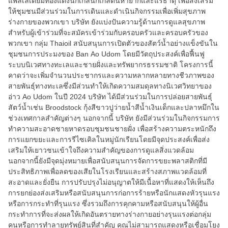
แพลเลเดียมทองแดงนิกเกิลนิกเกิลดินหายากและแร่ธาตุ เพื่อส่งเสริม
ให้ชุมชนมีส่วนร่วมในการเดินและดำเนินกิจกรรมเพื่อเพิ่มสุขภาพ
ร่างกายของพวกเขา บริษัท ยังแบ่งปันความรู้ด้านการดูแลสุขภาพ
สำหรับผู้เข้าร่วมที่จะสมัครเข้าร่วมกับครอบครัวและครอบครัวของ
พวกเขา กลุ่ม Thaioil สนับสนุนการเปิดตัวของสัตว์น้ำอย่างแข็งขันใน
ชุมชนการประมงของ Ban Ao Udom โดยมีวัตถุประสงค์เพื่อฟื้นฟู
ระบบนิเวศทางทะเลและชายฝั่งและทรัพยากรธรรมชาติ โครงการนี้
คาดว่าจะเพิ่มจำนวนประชากรและความหลากหลายทางชีวภาพของ
สายพันธุ์ทางทะเลซึ่งมีส่วนทำให้เกิดความสมดุลทางนิเวศวิทยาของ
อ่าว Ao Udom ในปี 2024 บริษัท ได้มีส่วนร่วมในการปล่อยสายพันธุ์
สัตว์น้ำเช่น Broodstock กุ้งสีขาวปูว่ายน้ำสีน้ำเงินเด็กและปลาหมึกใน
ช่วงเทศกาลสำคัญต่างๆ นอกจากนี้ บริษัท ยังมีส่วนร่วมในกิจกรรมการ
ทำความสะอาดชายหาดรอบชุมชนชายฝั่ง เพื่อสร้างความตระหนักถึง
การแยกขยะและการรีไซเคิลในหมู่นักเรียนโดยมีจุดประสงค์เพื่อส่ง
เสริมให้เยาวชนเข้าใจถึงความสำคัญของการดูแลสิ่งแวดล้อม
นอกจากนี้ยังมีจุดมุ่งหมายเพื่อสนับสนุนการจัดการขยะพลาสติกที่มี
ประสิทธิภาพเพื่อลดของเสียในโรงเรียนและสร้างสภาพแวดล้อมที่
สะอาดและยั่งยืน การปรับปรุงไม่อนุญาตให้มีเนื้อหาที่แสดงให้เห็นถึง
การยกย่องส่งเสริมหรือสนับสนุนการก่อการร้ายหรือนักแสดงหัวรุนแรง
หรือการกระทำที่รุนแรง ซึ่งรวมถึงการคุกคามหรือสนับสนุนให้ผู้อื่น
กระทำการที่จะส่งผลให้เกิดอันตรายทางร่างกายอย่างรุนแรงต่อกลุ่ม
คนหรือการทำลายทรัพย์สินที่สำคัญ คุณไม่สามารถแสดงหรือเชื่อมโยง