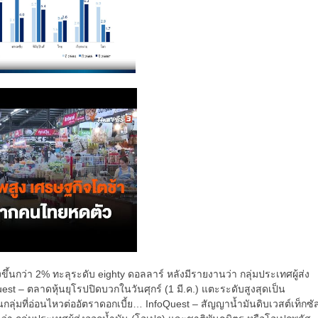
่งขึ้นกว่า 2% ทะลุระดับ eighty ดอลลาร์ หลังมีรายงานว่า กลุ่มประเทศผู้ส่ง
t – ตลาดหุ้นยุโรปปิดบวกในวันศุกร์ (1 มี.ค.) แตะระดับสูงสุดเป็น
กลุ่มที่อ่อนไหวต่ออัตราดอกเบี้ย… InfoQuest – สัญญาน้ำมันดิบเวสต์เท็กซั