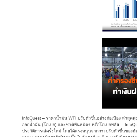
InfoQuest – ราคาน้ำมัน WTI ปรับตัวขึ้นอย่างต่อเนื่อง ล่าสุดพุ
ออกน้ำมัน (โอเปก) และชาติพันธมิตร หรือโอเปกพลัส… InfoQues
ประวัติการณ์ครั้งใหม่ โดยได้แรงหนุนจากการปรับตัวขึ้นของหุ้น