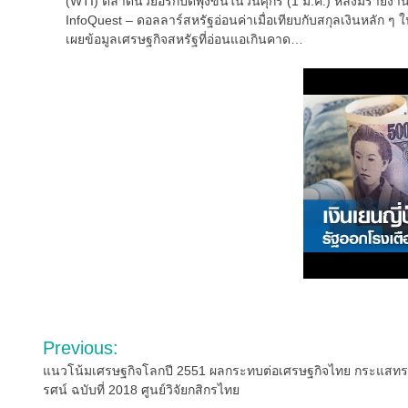
(WTI) ตลาดนิวยอร์กปิดพุ่งขึ้นในวันศุกร์ (1 มี.ค.) หลังมีราย
InfoQuest – ดอลลาร์สหรัฐอ่อนค่าเมื่อเทียบกับสกุลเงินหลัก ๆ 
เผยข้อมูลเศรษฐกิจสหรัฐที่อ่อนแอเกินคาด…
Post
Previous:
navigation
แนวโน้มเศรษฐกิจโลกปี 2551 ผลกระทบต่อเศรษฐกิจไทย กระแสทร
รศน์ ฉบับที่ 2018 ศูนย์วิจัยกสิกรไทย