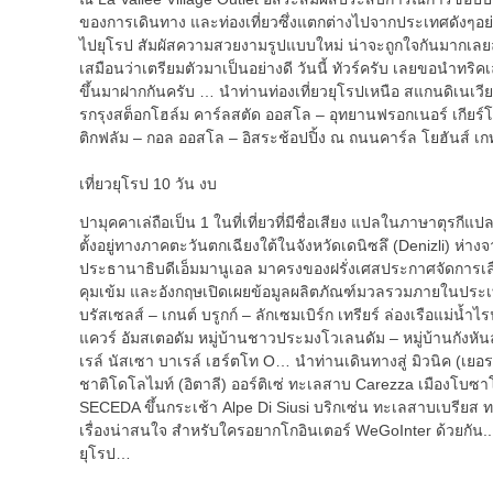
ของการเดินทาง และท่องเที่ยวซึ่งแตกต่างไปจากประเทศดังๆอย่าง
ไปยุโรป สัมผัสความสวยงามรูปแบบใหม่ น่าจะถูกใจกันมากเลยล่ะ
เสมือนว่าเตรียมตัวมาเป็นอย่างดี วันนี้ ทัวร์ครับ เลยขอนำทริค
ขึ้นมาฝากกันครับ … นำท่านท่องเที่ยวยุโรปเหนือ สแกนดิเนเวีย
รกรุงสต็อกโฮล์ม คาร์ลสตัด ออสโล – อุทยานฟรอกเนอร์ เกียร์โ
ติกฟลัม – กอล ออสโล – อิสระช้อปปิ้ง ณ ถนนคาร์ล โยฮันส์ เ
เที่ยวยุโรป 10 วัน งบ
ปามุคคาเล่ถือเป็น 1 ในที่เที่ยวที่มีชื่อเสียง แปลในภาษาตุรกี
ตั้งอยู่ทางภาคตะวันตกเฉียงใต้ในจังหวัดเดนิซลึ (Denizli) ห่
ประธานาธิบดีเอ็มมานูเอล มาครงของฝรั่งเศสประกาศจัดการเล
คุมเข้ม และอังกฤษเปิดเผยข้อมูลผลิตภัณฑ์มวลรวมภายในประเท
บรัสเซลส์ – เกนต์ บรูกก์ – ลักเซมเบิร์ก เทรียร์ ล่องเรือแม่น้ำ
แควร์ อัมสเตอดัม หมู่บ้านชาวประมงโวเลนดัม – หมู่บ้านกังหัน
เรล์ นัสเซา บาเรล์ เฮร์ตโท O… นำท่านเดินทางสู่ มิวนิค (เยอร
ชาติโดโลไมท์ (อิตาลี) ออร์ติเซ่ ทะเลสาบ Carezza เมืองโบซาโ
SECEDA ขึ้นกระเช้า Alpe Di Siusi บริกเซ่น ทะเลสาบเบรียส 
เรื่องน่าสนใจ สำหรับใครอยากโกอินเตอร์ WeGoInter ด้วยกัน.
ยุโรป…