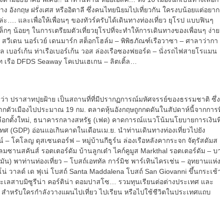
 อังกฤษ ฝรั่งเศส หรืออิตาลี ซึ่งคนไทยนิยมไปเที่ยวกัน ใครงบน้อยแต่อยาก
…. และเพื่อให้เพื่อนๆ ของทัวร์ครับได้เดินทางท่องเที่ยว ยุโรป แบบฟินๆ
เล็กๆ น้อยๆ ในการเตรียมตัวเที่ยวยุโรปที่จะทำให้การเดินทางของเพื่อนๆ ง่าย
 สวีเดน นอร์เวย์ เดนมาร์ก สต็อกโฮล์ม – พิพิธภัณฑ์เรือวาซา – ศาลาว่ากา
ล เบอร์เก้น ท่าเรือเบอร์เก้น วอส ล่องเรือซองฟยอร์ด – นั่งรถไฟสายโรแมน
กท เรือ DFDS Seaway โคเปนเฮเกน – ลิตเติ้ล…
แปลว่า ปราสาทปุยฝ้าย เป็นสถานที่ที่มีปรากฏการณ์มหัศจรรย์ของธรรมชาติ ซึ่ง
างจากตัวเมืองไปประมาณ 19 กม. ตลาดหุ้นอังกฤษถูกกดดันในสัปดาห์นี้จากการที
ือกตั้งใหม่, ธนาคารกลางสหรัฐ (เฟด) คาดการณ์แนวโน้มนโยบายการเงินที
ศ (GDP) อ่อนแอเกินคาดในเดือนเม.ย. นำท่านเดินทางท่องเที่ยวไปยัง
ไรน์ – โคโลญ ดุสเซนดอร์ฟ – หมู่บ้านกีธูร์น ล่องเรือหลังคากระจก จัตุรัสดัมส
ลมซานสคันส์ รอตเตอร์ดัม บ้านลูกเต๋า ไคก์คูมูส Markthal รอตเตอร์ดัม – บ
มัน) พาท่านท่องเที่ยว – โบสถ์เอททัล การ์มิช พาร์เทินไครเช่น – อุทยานแห่
น่ วาลด์ เด ฟุเน่ โบสถ์ Santa Maddalena โบสถ์ San Giovanni ขึ้นกระเช้
ทะเลสาบมิซูรีน่า คอร์ติน่า ดอมปาสโซ… รวมทุนเรียนต่อต่างประเทศ และ
. สำหรับใครกำลังวางแผนไปเที่ยว ไปเรียน หรือไปใช้ชีวิตในประเทศแถบ