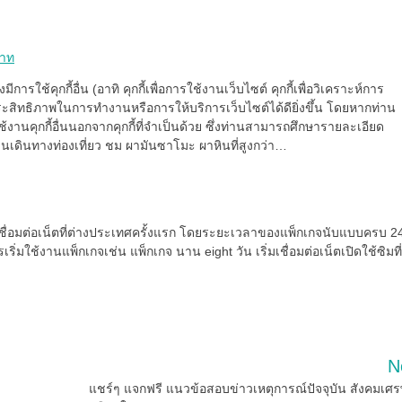
บาท
ีการใช้คุกกี้อื่น (อาทิ คุกกี้เพื่อการใช้งานเว็บไซต์ คุกกี้เพื่อวิเคราะห์การ
ะสิทธิภาพในการทำงานหรือการให้บริการเว็บไซต์ได้ดียิ่งขึ้น โดยหากท่าน
้งานคุกกี้อื่นนอกจากคุกกี้ที่จำเป็นด้วย ซึ่งท่านสามารถศึกษารายละเอียด
ท่านเดินทางท่องเที่ยว ชม ผามันซาโมะ ผาหินที่สูงกว่า…
ารเชื่อมต่อเน็ตที่ต่างประเทศครั้งแรก โดยระยะเวลาของแพ็กเกจนับแบบครบ 2
มใช้งานแพ็กเกจเช่น แพ็กเกจ นาน eight วัน เริ่มเชื่อมต่อเน็ตเปิดใช้ซิมที่
N
แชร์ๆ แจกฟรี แนวข้อสอบข่าวเหตุการณ์ปัจจุบัน สังคมเศร