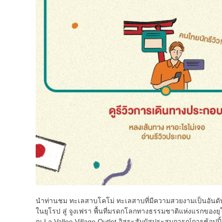
นำท่านชม ทะเลสาบโคโม่ ทะเลสาบที่มีความสวยงามเป็นอันดับหนึ
ในยุโรป สู่ จูงเฟรา พื้นที่มรดกโลกทางธรรมชาติแห่งแรกของยุ
ณ La Vallee Village Outlet อิสระสัมผัสประสบการณ์การช้อปปิ้