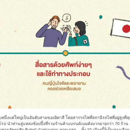
่งแต่ใหญ่เป็นอันดับสามของอิตาลี โดยสารรถไฟที่สถานีรถไฟที่อยู่สูงที่สุ
โรป นำท่านสู่แหล่งช้อปปิ้งที่รวมร้านค้าแบรนด์เนมดังมากมายกว่า 70 ร้าน
งตามอัธยาศัย พิเศษ!! นำท่านทาน หอยเอสค… ทั้ง 10 เมืองนี้ก็เป็นทางเลือก