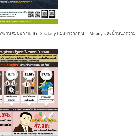
ลภาพงานสัมมนา “Battle Strategy แผนฝ่าวิกฤติ พ… Moody’s คงน้ำหนักความ