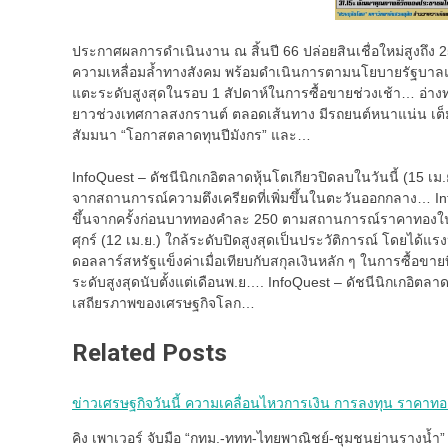
ประกาศผลการดำเนินงาน ณ สิ้นปี 66 ปล่อยสินเชื่อใหม่สูงถึง
ความเหลื่อมล้ำทางสังคม พร้อมดำเนินการตามนโยบายรัฐบาลแล…
แตะระดับสูงสุดในรอบ 1 สัปดาห์ในการซื้อขายช่วงเช้า… อ่าง
ยาวช่วงเทศกาลสงกรานต์ ตลอดเส้นทาง มีรถยนต์หนาแน่น เต
สัมมนา “โอกาสตลาดทุนปีมังกร” และ…
InfoQuest – ดัชนีนิกเกอิตลาดหุ้นโตเกียวปิดลบในวันนี้ (15 เม
จากสถานการณ์ความตึงเครียดที่เพิ่มขึ้นในตะวันออกกลาง… In
ขึ้นจากครั้งก่อนบาททองคำละ 250 ตามสถานการณ์ราคาทองในต
ศุกร์ (12 เม.ย.) ใกล้ระดับปิดสูงสุดเป็นประวัติการณ์ โดยได้แ
ดอลลาร์สหรัฐแข็งค่าเมื่อเทียบกับสกุลเงินหลัก ๆ ในการซื้อขายท
ระดับสูงสุดนับตั้งแต่เดือนพ.ย…. InfoQuest – ดัชนีนิกเกอิตลาดห
เสถียรภาพของเศรษฐกิจโลก…
Related Posts
ข่าวเศรษฐกิจวันนี้ ความเคลื่อนไหวการเงิน การลงทุน ราคาทอง
คิง เพาเวอร์ จับมือ “กทม.-ททท-ไทยพาณิชย์-ชุมชนย่านรางน้ำ” จ