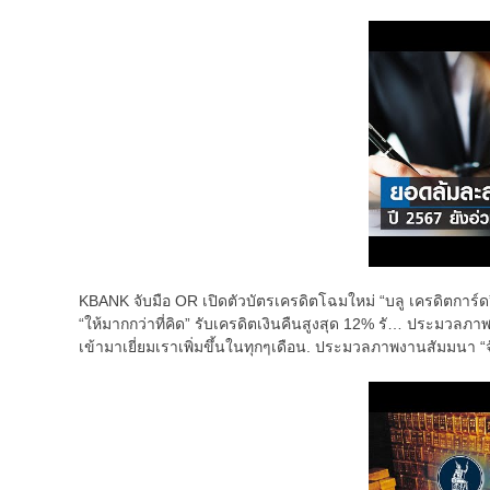
KBANK จับมือ OR เปิดตัวบัตรเครดิตโฉมใหม่ “บลู เครดิตการ์ด” 
“ให้มากกว่าที่คิด” รับเครดิตเงินคืนสูงสุด 12% รั… ประมวล
เข้ามาเยี่ยมเราเพิ่มขึ้นในทุกๆเดือน. ประมวลภาพงานสัมมนา “