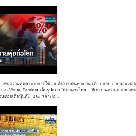
เพิ่มความคุ้มค่าจากการใช้จ่ายทั้งการเดินทาง กิน เที่ยว ช้อป ด้วยคอนเซปต
ภาพงาน Virtual Seminar เต็มรูปแบบ “ธนาคารไทย… มีเทรดเดอร์และนักลงทุ
จับช็อตเด็ดหุ้นดัง” และ “เจาะช…