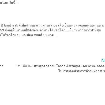
นโลก วันนี้…
2 มีวัตถุประสงค์เพื่อกำหนดแนวทางกว้างๆ เพื่อเป็นแนวทางแก่หน่วยงานต่าง
ซึ่งอยู่ในบริบทที่มีลักษณะเฉพาะโดยทั่วโลก ... ในระหว่างการประชุม
งโมร็อกโกและเบลเยียม สมัยที่ 18 นาย…
N
การ
เงินเฟ้อ Vs เศรษฐกิจถดถอย โอกาสที่เศรษฐกิจแคนาดาจะถดถอ
ไม่ กรมส่งเสริมการค้าระหว่างป