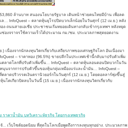
 253,860 ล้านบาท สนองนโยบายรัฐบาล เดินหน้าช่วยคนไทยมีบ้าน เพื่อลด
 InfoQuest – ตลาดหุ้นยุโรปปิดบวกเล็กน้อยในวันศุกร์ (12 เม.ย.) หลัง
ทอง-ถนนสายเอเชีย ประชาชนเริ่มทยอยเดินทางกลับเข้ากรุงเทพฯ หลังหยุด
็มช่องจราจรใช้ความเร็วได้ประมาณ กม./ชม. ประมวลภาพสุดยอดงาน
.ย.) เนื่องจากนักลงทุนวิตกเกี่ยวกับเสถียรภาพของเศรษฐกิจโลก อันเนื่องมา
foQuest – ราคาทอง (96.5%) ขายปลีกในประเทศเช้านี้กลับมาปรับตัวเพิ่ม
ลาดโลกที่ปรับตัวเพิ่มขึ้น… InfoQuest – ตลาดหุ้นลอนดอนปิดบวกในวัน
รงหนุนจากการปรับตัวขึ้นของหุ้นกลุ่มเหมืองแร่และน้ำมัน… InfoQuest –
ี่ตลาดปริวรรตเงินตรานิวยอร์กในวันศุกร์ (12 เม.ย.) โดยดอลลาร์พุ่งขึ้นสู่
ุ้นโตเกียวปิดลบในวันนี้ (15 เม.ย.) เนื่องจากนักลงทุนวิตกเกี่ยวกับ
 ราคาน้ำมัน บทวิเคราะห์ธุรกิจ โดยกรุงเทพธุรกิจ
ั... เว็บไซต์ยอดนิยม ที่สุดในโลกเมื่อพูดถึงการลงทุนทุกอย่าง. ประมวลภาพ