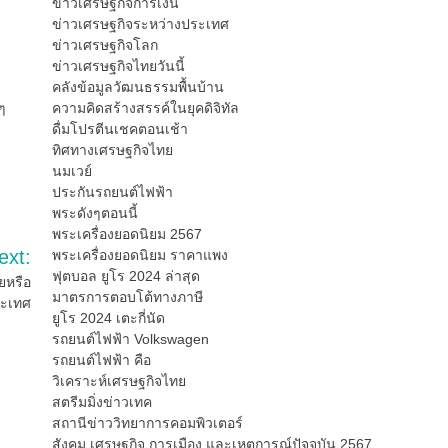
ข่าวเศรษฐกิจการเงิน
ข่าวเศรษฐกิจระหว่างประเทศ
ข่าวเศรษฐกิจโลก
ข่าวเศรษฐกิจไทยวันนี้
คลังข้อมูลวัฒนธรรมพื้นบ้าน
ความคิดสร้างสรรค์ในยุคดิจิทัล
ๆ
ดื่มโปรตีนเชคตอนเช้า
ทิศทางเศรษฐกิจไทย
นมเวย์
ประกันรถยนต์ไฟฟ้า
พระดังๆตอนนี้
พระเครื่องยอดนิยม 2567
ext:
พระเครื่องยอดนิยม ราคาแพง
ฟุตบอล ยูโร 2024 ล่าสุด
ยหรือ
มาตรการตอบโต้ทางภาษี
ระเทศ
ยูโร 2024 เตะกี่นัด
รถยนต์ไฟฟ้า Volkswagen
รถยนต์ไฟฟ้า คือ
วิเคราะห์เศรษฐกิจไทย
สตรีมมิ่งข่าวเทค
สถานีข่าววิทยาการคอมพิวเตอร์
สังคม เศรษฐกิจ การเมือง และเหตุการณ์ปัจจุบัน 2567